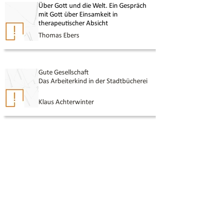
Über Gott und die Welt. Ein Gespräch
mit Gott über Einsamkeit
in
therapeutischer Absicht
Thomas Ebers
Gute Gesellschaft
Das Arbeiterkind in der Stadtbücherei
Klaus Achterwinter
„Oh! babbino mio!“
Pinocchio als Kontrafaktur eines
heiligen Buches gelesen
Hans Reichert
Zeit mit Alice verbringen
Überlegungen zu einer Philosophie der